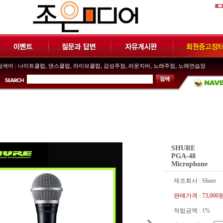
색어 :
나이트클럽
,
댄스클럽
,
라이브클럽
,
감성주점
,
라운지바
,
노래주점
,
노래연습장
SHURE
PGA-48
Microphone
제조회사 : Shure
판매가격 :
73,000
적립금액 :
1%