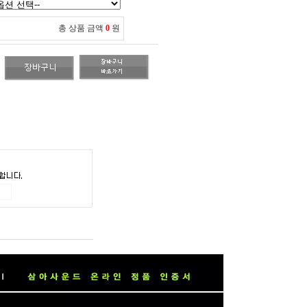
총 상품 금액
0
원