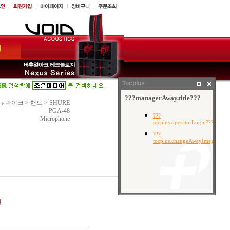
Tocplus
마이크
>
핸드
>
SHURE
PGA-48
Microphone
원