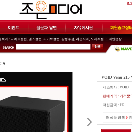
색어 :
나이트클럽
,
댄스클럽
,
라이브클럽
,
감성주점
,
라운지바
,
노래주점
,
노래연습장
CS
VOID Venu 215 
제조회사 : VOID
판매가격 : 가격문
적립금액 :
1%
총 상품 금액
0
원