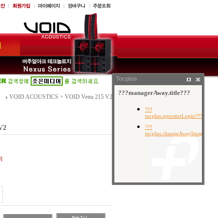
Tocplus
VOID ACOUSTICS
>
VOID Venu 215 V2
V2
의