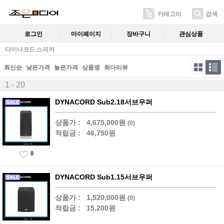
카테고리
검색
로그인
마이페이지
장바구니
관심상품
다이나코드 스피커
최신순
낮은가격
높은가격
상품명
최다리뷰
1 - 20
DYNACORD Sub2.18서브우퍼
상품가 :
4,675,000원
(0)
적립금 :
46,750원
0
DYNACORD Sub1.15서브우퍼
상품가 :
1,520,000원
(0)
적립금 :
15,200원